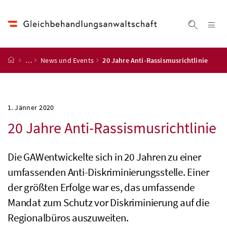
Accesskey
Accesskey
Accesskey
Accesskey
Zum Inhalt
Zum Hauptmenü
Zum Untermenü
Zur Suche
[4]
[1]
[3]
[2]
Na
Suche ei
Startseite
…
News und Events
20 Jahre Anti-Rassismusrichtlinie
1. Jänner 2020
20 Jahre Anti-Rassismusrichtlinie
Die GAWentwickelte sich in 20 Jahren zu einer
umfassenden Anti-Diskriminierungsstelle. Einer
der größten Erfolge war es, das umfassende
Mandat zum Schutz vor Diskriminierung auf die
Regionalbüros auszuweiten.