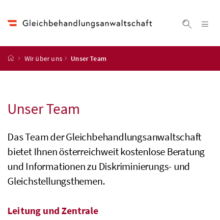
Accesskey
Accesskey
Accesskey
Accesskey
Zum Inhalt
Zum Hauptmenü
Zum Untermenü
Zur Suche
[4]
[1]
[3]
[2]
Na
Suche ei
Startseite
Wir über uns
Unser Team
Unser Team
Das Team der Gleichbehandlungsanwaltschaft
bietet Ihnen österreichweit kostenlose Beratung
und Informationen zu Diskriminierungs- und
Gleichstellungsthemen.
Leitung und Zentrale