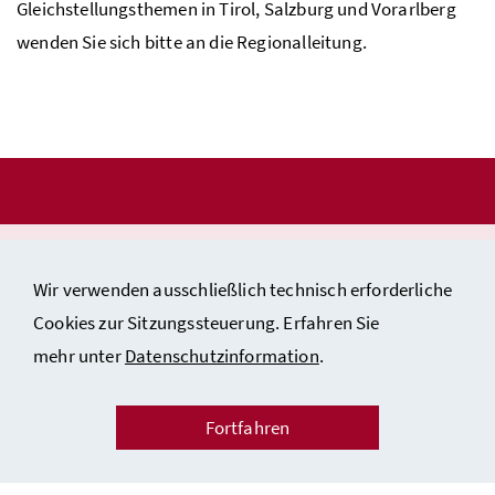
Gleichstellungsthemen in Tirol, Salzburg und Vorarlberg
wenden Sie sich bitte an die Regionalleitung.
Impressum & Copyright
Wir verwenden ausschließlich technisch erforderliche
Kontakt
Cookies zur Sitzungssteuerung. Erfahren Sie
Barrierefreiheitserklärung
mehr unter
Datenschutzinformation
.
Datenschutzinformation
Fortfahren
Inhaltsverzeichnis/Sitemap
Instagram
Youtube