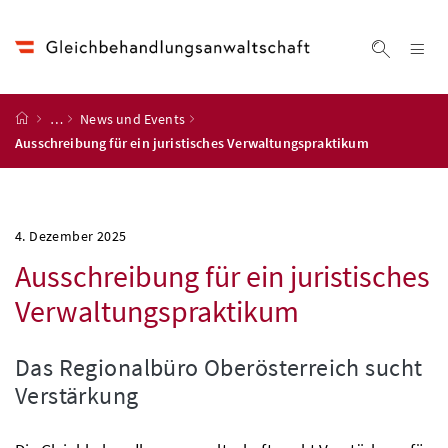
Accesskey
Accesskey
Accesskey
Accesskey
Zum Inhalt
Zum Hauptmenü
Zum Untermenü
Zur Suche
[4]
[1]
[3]
[2]
Na
Suche ei
Startseite
…
News und Events
Ausschreibung für ein juristisches Verwaltungspraktikum
4. Dezember 2025
Ausschreibung für ein juristisches
Verwaltungspraktikum
Das Regionalbüro Oberösterreich sucht
Verstärkung