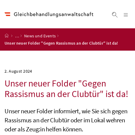
Accesskey
Accesskey
Accesskey
Accesskey
Zum Inhalt
Zum Hauptmenü
Zum Untermenü
Zur Suche
[4]
[1]
[3]
[2]
Na
Suche ei
Startseite
…
News und Events
Unser neuer Folder "Gegen Rassismus an der Clubtür" ist da!
2. August 2024
Unser neuer Folder "Gegen
Rassismus an der Clubtür" ist da!
Unser neuer Folder informiert, wie Sie sich gegen
Rassismus an der Clubtür oder im Lokal wehren
oder als Zeug:in helfen können.