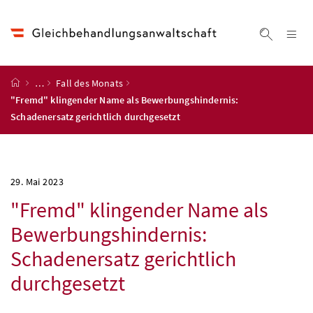
Accesskey
Accesskey
Accesskey
Accesskey
Zum Inhalt
Zum Hauptmenü
Zum Untermenü
Zur Suche
[4]
[1]
[3]
[2]
Na
Suche ei
Startseite
…
Fall des Monats
"Fremd" klingender Name als Bewerbungshindernis:
Schadenersatz gerichtlich durchgesetzt
29. Mai 2023
"Fremd" klingender Name als
Bewerbungshindernis:
Schadenersatz gerichtlich
durchgesetzt