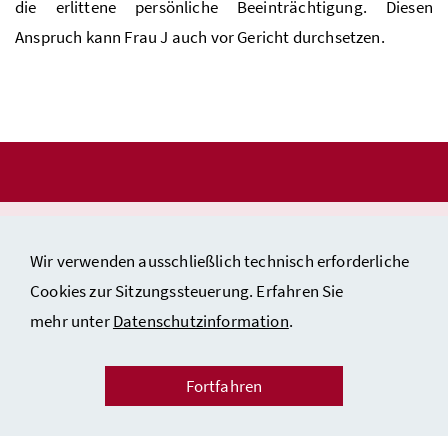
die erlittene persönliche Beeinträchtigung. Diesen
Anspruch kann Frau J auch vor Gericht durchsetzen.
Impressum & Copyright
Wir verwenden ausschließlich technisch erforderliche
Kontakt
Cookies zur Sitzungssteuerung. Erfahren Sie
Barrierefreiheitserklärung
mehr unter
Datenschutzinformation
.
Datenschutzinformation
Fortfahren
Inhaltsverzeichnis/Sitemap
Instagram
Youtube