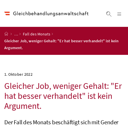
Accesskey
Accesskey
Accesskey
Accesskey
Zum Inhalt
Zum Hauptmenü
Zum Untermenü
Zur Suche
[4]
[1]
[3]
[2]
Na
Suche ei
Startseite
…
Fall des Monats
Gleicher Job, weniger Gehalt: "Er hat besser verhandelt" ist kein
Argument.
1. Oktober 2022
Gleicher Job, weniger Gehalt: "Er
hat besser verhandelt" ist kein
Argument.
Der Fall des Monats beschäftigt sich mit Gender