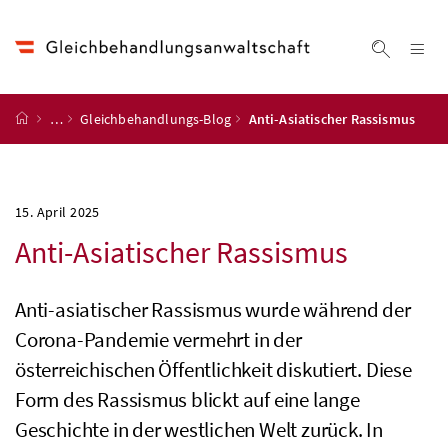
Accesskey
Accesskey
Accesskey
Accesskey
Zum Inhalt
Zum Hauptmenü
Zum Untermenü
Zur Suche
[4]
[1]
[3]
[2]
Na
Suche ei
Startseite
…
Gleichbehandlungs-Blog
Anti-Asiatischer Rassismus
15. April 2025
Anti-Asiatischer Rassismus
Anti-asiatischer Rassismus wurde während der
Corona-Pandemie vermehrt in der
österreichischen Öffentlichkeit diskutiert. Diese
Form des Rassismus blickt auf eine lange
Geschichte in der westlichen Welt zurück. In