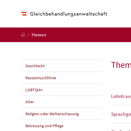
Accesskey
Accesskey
Accesskey
Accesskey
Zum Inhalt
Zum Hauptmenü
Zum Untermenü
Zur Suche
[4]
[1]
[3]
[2]
Startseite
Themen
The
Geschlecht
Rassismus/Ethnie
LGBTQIA+
Lohntran
Alter
Sprachge
Religion oder Weltanschauung
Betreuung und Pflege