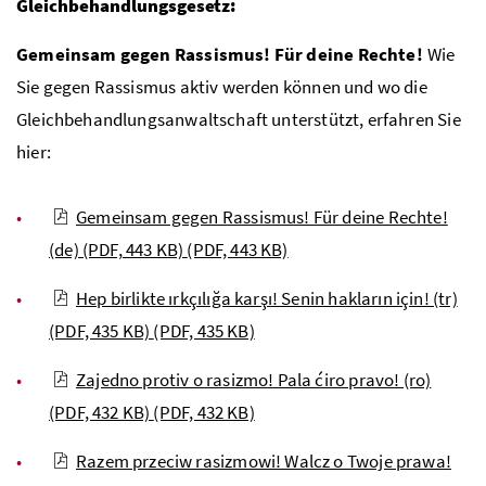
Gleichbehandlungsgesetz:
Gemeinsam gegen Rassismus! Für deine Rechte!
Wie
Sie gegen Rassismus aktiv werden können und wo die
Gleichbehandlungsanwaltschaft unterstützt, erfahren Sie
hier:
Gemeinsam gegen Rassismus! Für deine Rechte!
(de) (PDF, 443 KB)
(PDF, 443 KB)
Hep birlikte ırkçılığa karşı! Senin hakların için! (tr)
(PDF, 435 KB)
(PDF, 435 KB)
Zajedno protiv o rasizmo! Pala ćiro pravo! (ro)
(PDF, 432 KB)
(PDF, 432 KB)
Razem przeciw rasizmowi! Walcz o Twoje prawa!