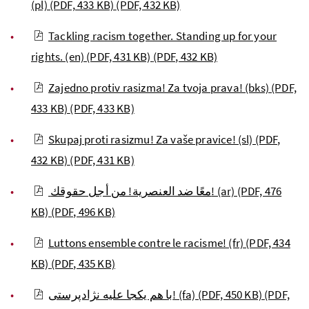
(pl) (PDF, 433 KB)
(PDF, 432 KB)
Tackling racism together. Standing up for your
rights. (en) (PDF, 431 KB)
(PDF, 432 KB)
Zajedno protiv rasizma! Za tvoja prava! (bks) (PDF,
433 KB)
(PDF, 433 KB)
Skupaj proti rasizmu! Za vaše pravice! (sl) (PDF,
432 KB)
(PDF, 431 KB)
معًا ضد العنصرية! من أجل حقوقك! (ar) (PDF, 476
KB)
(PDF, 496 KB)
Luttons ensemble contre le racisme! (fr) (PDF, 434
KB)
(PDF, 435 KB)
با هم یکجا علیه نژادپرستی! (fa) (PDF, 450 KB)
(PDF,