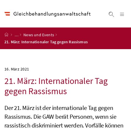
Accesskey
Accesskey
Accesskey
Accesskey
Zum Inhalt
Zum Hauptmenü
Zum Untermenü
Zur Suche
[4]
[1]
[3]
[2]
Na
Suche ei
Startseite
…
News und Events
21. März: Internationaler Tag gegen Rassismus
16. März 2021
21. März: Internationaler Tag
gegen Rassismus
Der 21. März ist der internationale Tag gegen
Rassismus. Die GAW berät Personen, wenn sie
rassistisch diskriminiert werden. Vorfälle können