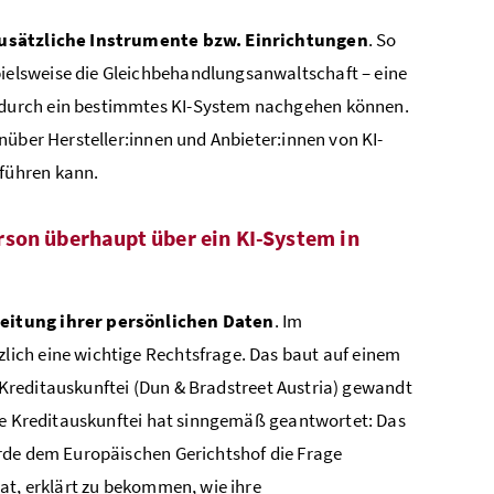
usätzliche Instrumente bzw. Einrichtungen
. So
pielsweise die Gleichbehandlungsanwaltschaft – eine
 durch ein bestimmtes KI-System nachgehen können.
nüber Hersteller:innen und Anbieter:innen von KI-
führen kann.
rson überhaupt über ein KI-System in
eitung ihrer persönlichen Daten
. Im
ich eine wichtige Rechtsfrage. Das baut auf einem
e Kreditauskunftei (Dun & Bradstreet Austria) gewandt
die Kreditauskunftei hat sinngemäß geantwortet: Das
urde dem Europäischen Gerichtshof die Frage
at, erklärt zu bekommen, wie ihre