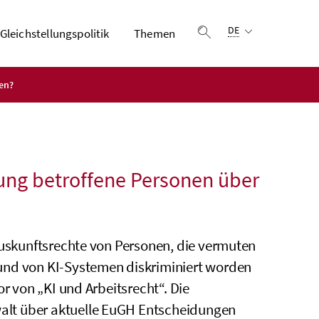
Sprachauswahl:
DE
Gleichstellungspolitik
Themen
Suche einblenden
en?
rung betroffene Personen über
Auskunftsrechte von Personen, die vermuten
und von KI-Systemen diskriminiert worden
r von „KI und Arbeitsrecht“. Die
alt über aktuelle EuGH Entscheidungen