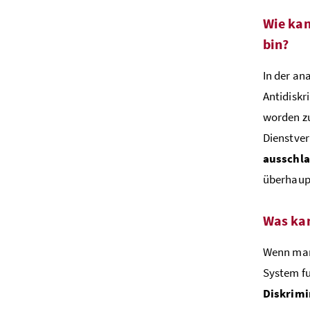
Wie kan
bin?
In der an
Antidiskr
worden zu
Dienstver
ausschl
überhaupt
Was kan
Wenn ma
System fu
Diskrimi