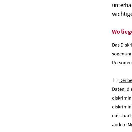
unterha
wichtige
Wo lieg
Das Diskr
sogenannt
Personen 
Der be
Daten, di
diskrimin
diskrimin
dass nach
andere Mö