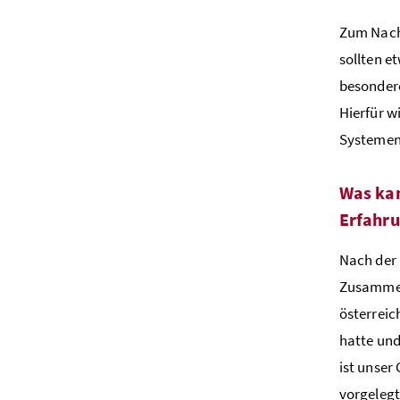
Zum Nachw
sollten 
besonder
Hierfür w
Systemen
Was kan
Erfahru
Nach der
Zusammenh
österreic
hatte und
ist unser
vorgelegt