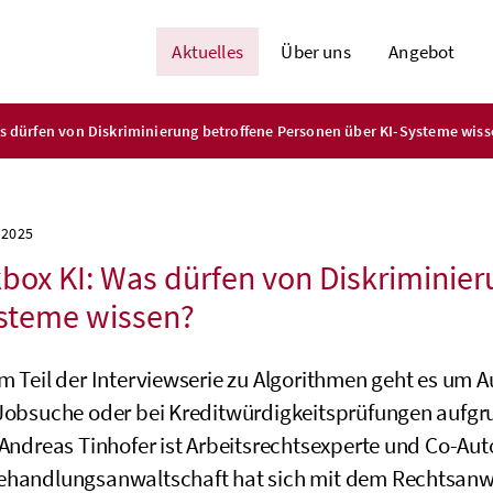
Aktuelles
Über uns
Angebot
s dürfen von Diskriminierung betroffene Personen über KI-Systeme wiss
 2025
box KI: Was dürfen von Diskriminie
steme wissen?
em Teil der Interviewserie zu Algorithmen geht es um 
 Jobsuche oder bei Kreditwürdigkeitsprüfungen aufgr
 Andreas Tinhofer ist Arbeitsrechtsexperte und Co-Auto
ehandlungsanwaltschaft hat sich mit dem Rechtsanw