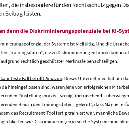
lten, die insbesondere für den Rechtsschutz gegen Di
n Beitrag leisten.
en denn die Diskriminierungspotenziale bei KI-Sy
iminierungspotenzial der Systeme ist vielfältig. Und die Ursache
en „Trainingsdaten“, die zu Diskriminierungen führen können. 
aufgrund rechtlich geschützter Merkmale benachteiligen.
kannteste Fall betrifft Amazon
. Dieses Unternehmen hat um das
e da hineingeflossen sind, waren jene von erfolgreichen Mitarb
ierenden Einstellungspraxis – wenig überraschend – überwiege
ierenden Bias in den Trainingsdaten „gelernt“, dass Männer erfo
dem das Recruitment-Tool fertig trainiert war, männliche Bewe
glichkeiten wie Diskriminierungen in solche Systeme hinein