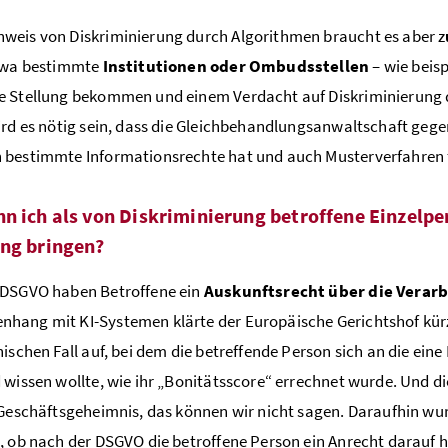
eis von Diskriminierung durch Algorithmen braucht es aber z
etwa bestimmte
Institutionen oder Ombudsstellen
– wie beis
e Stellung bekommen und einem Verdacht auf Diskriminierung
ird es nötig sein, dass die Gleichbehandlungsanwaltschaft gege
 bestimmte Informationsrechte hat und auch Musterverfahren 
n ich als von Diskriminierung betroffene Einzelpe
ng bringen?
 DSGVO haben Betroffene ein
Auskunftsrecht über die Verarb
ang mit KI-Systemen klärte der Europäische Gerichtshof kürzl
hischen Fall auf, bei dem die betreffende Person sich an die ein
 wissen wollte, wie ihr „Bonitätsscore“ errechnet wurde. Und 
 Geschäftsgeheimnis, das können wir nicht sagen. Daraufhin w
, ob nach der DSGVO die betroffene Person ein Anrecht darauf h