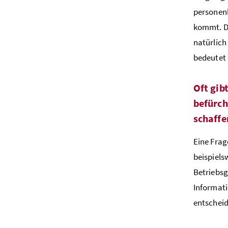
personenb
kommt. Da
natürlich
bedeutet 
Oft gib
befürch
schaffe
Eine Fra
beispiels
Betriebsg
Informati
entscheid