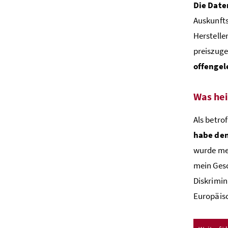
Die Date
Auskunfts
Herstelle
preiszuge
offengel
Was hei
Als betro
habe den
wurde mei
mein Gesc
Diskrimin
Europäisc