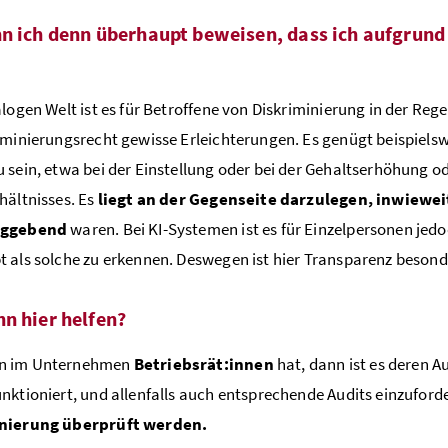
n ich denn überhaupt beweisen, dass ich aufgrund
alogen Welt ist es für Betroffene von Diskriminierung in der Rege
iminierungsrecht gewisse Erleichterungen. Es genügt beispiels
 sein, etwa bei der Einstellung oder bei der Gehaltserhöhung o
hältnisses. Es
liegt an der Gegenseite darzulegen, inwiewe
aggebend
waren. Bei KI-Systemen ist es für Einzelpersonen je
 als solche zu erkennen. Deswegen ist hier Transparenz besond
n hier helfen?
n im Unternehmen
Betriebsrät:innen
hat, dann ist es deren A
nktioniert, und allenfalls auch entsprechende Audits einzuford
nierung überprüft werden.