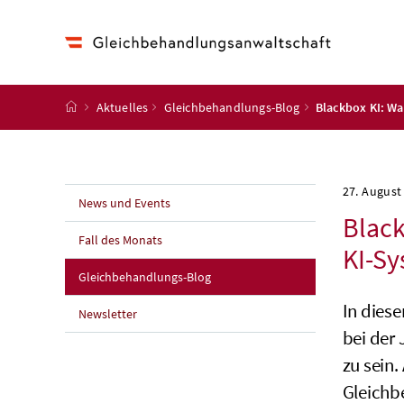
Accesskey
Accesskey
Accesskey
Accesskey
Zum Inhalt
Zum Hauptmenü
Zum Untermenü
Zur Suche
[4]
[1]
[3]
[2]
Startseite
Aktuelles
Gleichbehandlungs-Blog
Blackbox KI: Wa
27. August
News und Events
Black
Fall des Monats
KI-Sy
(aktuelle Seite)
Gleichbehandlungs-Blog
In dies
Newsletter
bei der
zu sein.
Gleichb