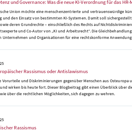
tenz und Governance: Was die neue KI-Verordnung für das HR
ische Union möchte eine menschenzentrierte und vertrauenswürdige künstl
g und den Einsatz von bestimmten KI-Systemen. Damit soll sichergestell
sowie deren Grundrechte – einschließlich des Rechts auf Nichtdiskriminie
htsexperte und Co-Autor von „KI und Arbeitsrecht“. Die Gleichbehandlun
h Unternehmen und Organisationen für eine rechtskonforme Anwendung 
025
uropäischer Rassismus oder Antislawismus
he Vorurteile und Diskriminierungen gegenüber Menschen aus Osteuropa un
und wirken bis heute fort. Dieser Blogbeitrag gibt einen Überblick über d
wie über die rechtlichen Möglichkeiten, sich dagegen zu wehren.
025
tischer Rassismus