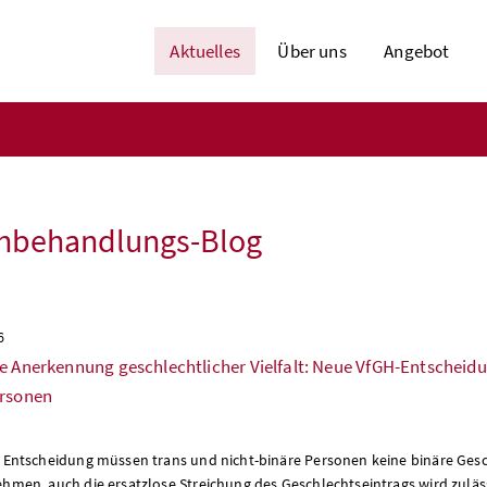
Aktuelles
Über uns
Angebot
chbehandlungs-Blog
6
e Anerkennung geschlechtlicher Vielfalt: Neue VfGH-Entscheidu
ersonen
r Entscheidung müssen trans und nicht-binäre Personen keine binäre Ge
ehmen, auch die ersatzlose Streichung des Geschlechtseintrags wird zulä