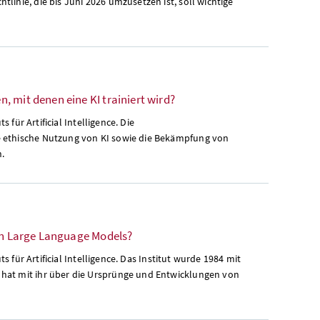
linie, die bis Juni 2026 umzusetzen ist, soll wichtige
 mit denen eine KI trainiert wird?
 für Artificial Intelligence. Die
e ethische Nutzung von KI sowie die Bekämpfung von
n.
von Large Language Models?
s für Artificial Intelligence. Das Institut wurde 1984 mit
 hat mit ihr über die Ursprünge und Entwicklungen von