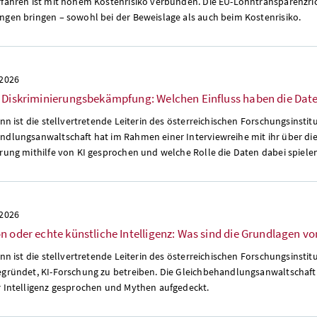
fahren ist mit hohem Kostenrisiko verbunden. Die EU-Lohntransparenzricht
ngen bringen – sowohl bei der Beweislage als auch beim Kostenrisiko.
 2026
 Diskriminierungsbekämpfung: Welchen Einfluss haben die Daten,
enn ist die stellvertretende Leiterin des österreichischen Forschungsinstituts
ndlungsanwaltschaft hat im Rahmen einer Interviewreihe mit ihr über di
rung mithilfe von KI gesprochen und welche Rolle die Daten dabei spiele
 2026
n oder echte künstliche Intelligenz: Was sind die Grundlagen 
enn ist die stellvertretende Leiterin des österreichischen Forschungsinstitut
egründet, KI-Forschung zu betreiben. Die Gleichbehandlungsanwaltschaft
r Intelligenz gesprochen und Mythen aufgedeckt.