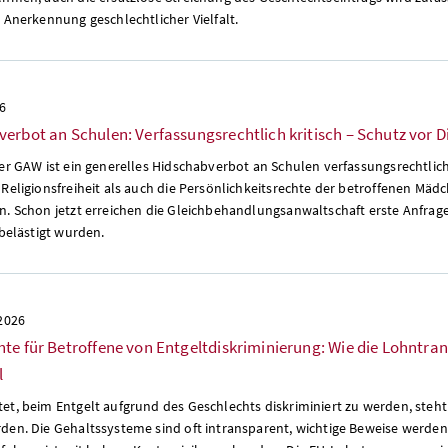
 Anerkennung geschlechtlicher Vielfalt.
26
erbot an Schulen: Verfassungsrechtlich kritisch – Schutz vor Di
er GAW ist ein generelles Hidschabverbot an Schulen verfassungsrechtlich ä
 Religionsfreiheit als auch die Persönlichkeitsrechte der betroffenen M
n. Schon jetzt erreichen die Gleichbehandlungsanwaltschaft erste Anfr
 belästigt wurden.
 2026
te für Betroffene von Entgeltdiskriminierung: Wie die Lohntra
l
t, beim Entgelt aufgrund des Geschlechts diskriminiert zu werden, steht 
den. Die Gehaltssysteme sind oft intransparent, wichtige Beweise werden