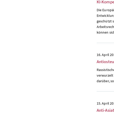
KI-Kompe
Die Europä
Entwicklun
geschützt 
Arbeitsrec
können sic
16. April 2
Antioste
Rassistisc
verwurzelt 
darüber, so
15. April 2
Anti-Asia