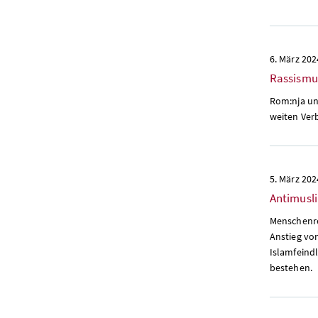
6. März 202
Rassismus
Rom:nja und
weiten Ver
5. März 202
Antimusli
Menschenre
Anstieg vo
Islamfeind
bestehen.