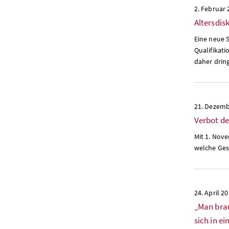
2. Februar
Altersdis
Eine neue 
Qualifikati
daher drin
21. Dezemb
Verbot de
Mit 1. Nov
welche Ges
24. April 2
„Man brau
sich in e