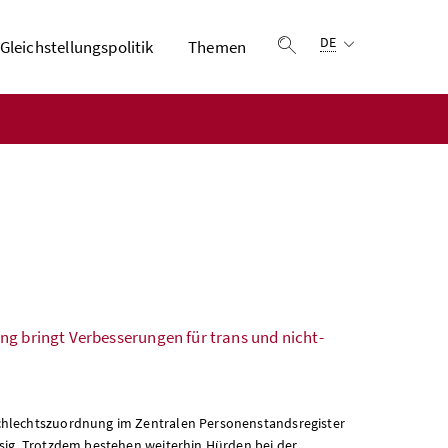
Sprachauswahl:
DE
Gleichstellungspolitik
Themen
Suche einblenden
ng bringt Verbesserungen für trans und nicht-
schlechtszuordnung im Zentralen Personenstandsregister
ssig. Trotzdem bestehen weiterhin Hürden bei der