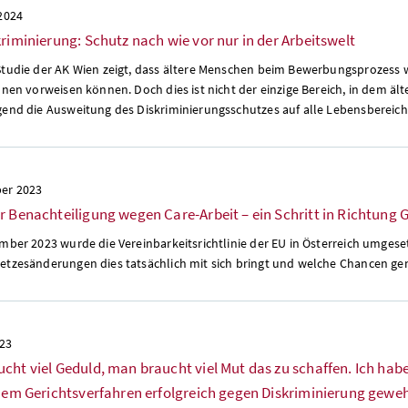
 2024
kriminierung: Schutz nach wie vor nur in der Arbeitswelt
Studie der AK Wien zeigt, dass ältere Menschen beim Bewerbungsprozess w
onen vorweisen können. Doch dies ist nicht der einzige Bereich, in dem ä
gend die Ausweitung des Diskriminierungsschutzes auf alle Lebensbereich
er 2023
r Benachteiligung wegen Care-Arbeit – ein Schritt in Richtung G
ember 2023 wurde die Vereinbarkeitsrichtlinie der EU in Österreich umge
etzesänderungen dies tatsächlich mit sich bringt und welche Chancen g
023
cht viel Geduld, man braucht viel Mut das zu schaffen. Ich habe
inem Gerichtsverfahren erfolgreich gegen Diskriminierung geweh