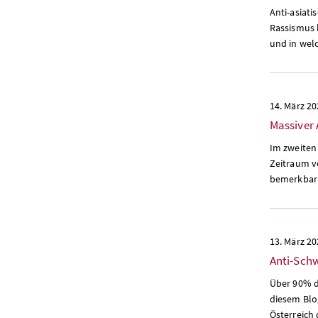
Anti-asiat
Rassismus b
und in wel
14. März 2
Massiver 
Im zweiten 
Zeitraum vo
bemerkbar 
13. März 2
Anti-Sch
Über 90% d
diesem Blo
Österreich