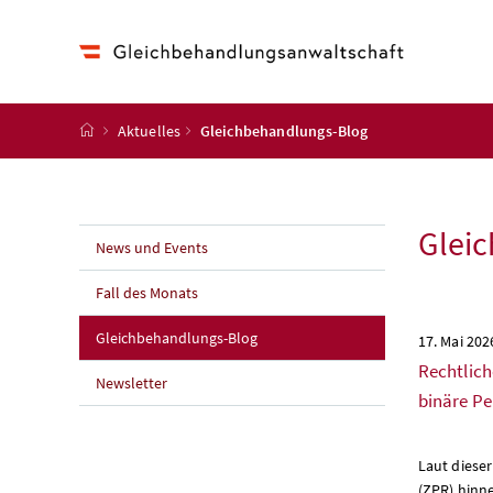
Accesskey
Accesskey
Accesskey
Accesskey
Zum Inhalt
Zum Hauptmenü
Zum Untermenü
Zur Suche
[4]
[1]
[3]
[2]
Startseite
Aktuelles
Gleichbehandlungs-Blog
Glei
News und Events
Fall des Monats
(aktuelle Seite)
Gleichbehandlungs-Blog
17. Mai 202
Rechtlich
Newsletter
binäre P
Laut diese
(ZPR) hinn